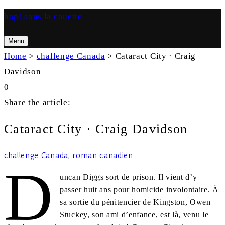
hop! sous la couette
Menu
Search
Home
>
challenge Canada
>
Cataract City · Craig
Davidson
0
Search
Share the article:
Cataract City · Craig Davidson
challenge Canada
,
roman canadien
D
uncan Diggs sort de prison. Il vient d’y
passer huit ans pour homicide involontaire. À
sa sortie du pénitencier de Kingston, Owen
Stuckey, son ami d’enfance, est là, venu le