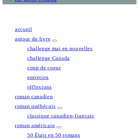
Close
accueil
autour du livre
expand
child
challenge mai en nouvelles
menu
challenge Canada
coup de coeur
entretien
réflexions
roman canadien
roman québécois
expand
child
classique canadien-français
menu
roman américain
expand
child
50 États en 50 romans
menu