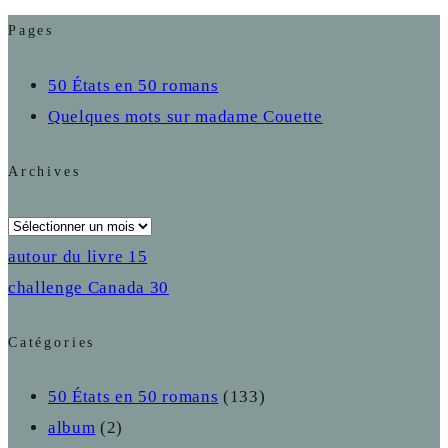
Pages
50 États en 50 romans
Quelques mots sur madame Couette
Archives
Archives
autour du livre
15
challenge Canada
30
Catégories
50 États en 50 romans
(133)
album
(2)