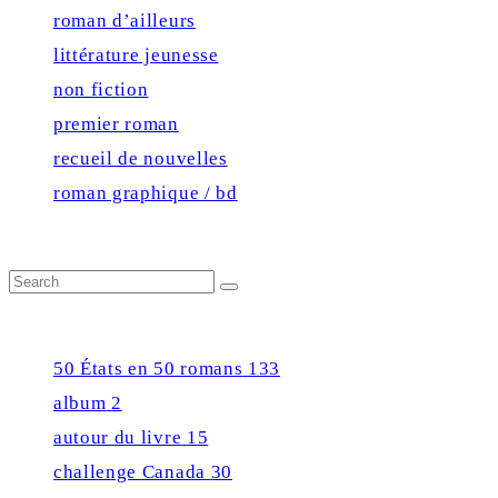
roman d’ailleurs
littérature jeunesse
non fiction
premier roman
recueil de nouvelles
roman graphique / bd
Close
Search
Search
for:
Press Enter Key to see all results
50 États en 50 romans
133
album
2
autour du livre
15
challenge Canada
30