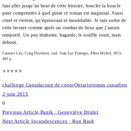
faut aller jusqu’au bout de cette histoire, boucler la boucle
pour comprendre à quel point ce roman est magistral. Aussi
cruel et violent, qu’éprouvant et inoubliable. Je suis sortie de
cette lecture comme après un combat de boxe que j’aurais
remporté. Un peu titubante, hagarde, le souffle court, mais
debout.
Cataract City, Craig Davidson, trad. Jean-Luc Piningre, Albin Michel, 2015,
482 p.
⭐
⭐
⭐
⭐
⭐
Rating:
challenge Canada
coup de coeur
Ontario
roman canadien
5
2 juin 2015
out
0
of
Navigation
Previous
Previous Article
Panik · Geneviève Drolet
5.
de
Next
post:
Next Article
Incandescences · Ron Rash
l'article
post: