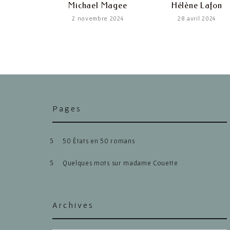
Michael Magee
Hélène Lafon
2 novembre 2024
28 avril 2024
Pages
50 États en 50 romans
Quelques mots sur madame Couette
Archives