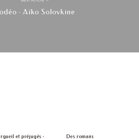
Next Article
Next
odéo · Aïko Solovkine
post:
rgueil et préjugés ·
Des romans