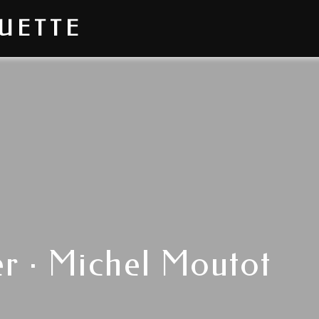
OUETTE
er · Michel Moutot