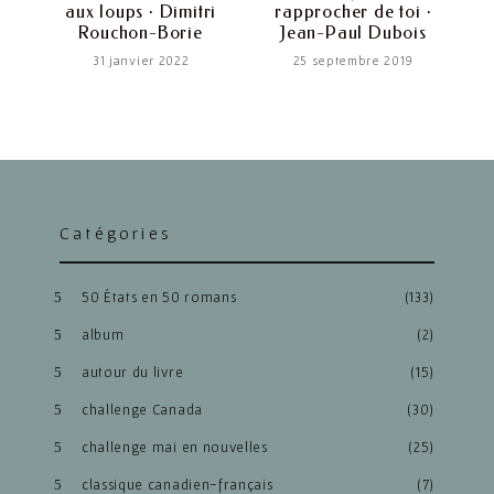
aux loups · Dimitri
rapprocher de toi ·
Rouchon-Borie
Jean-Paul Dubois
31 janvier 2022
25 septembre 2019
Catégories
50 États en 50 romans
(133)
album
(2)
autour du livre
(15)
challenge Canada
(30)
challenge mai en nouvelles
(25)
classique canadien-français
(7)