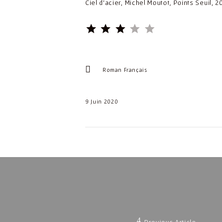
Ciel d’acier, Michel Moutot, Points Seuil, 2
⭐
⭐
⭐
Rating: 3 out of 5.
Roman Français
9 Juin 2020
Navigation
de
l'article