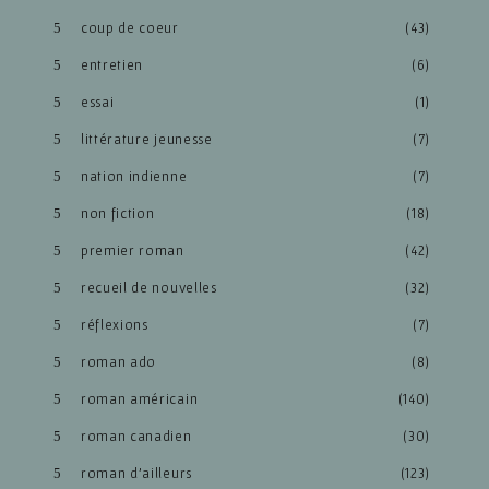
coup de coeur
(43)
entretien
(6)
essai
(1)
littérature jeunesse
(7)
nation indienne
(7)
non fiction
(18)
premier roman
(42)
recueil de nouvelles
(32)
réflexions
(7)
roman ado
(8)
roman américain
(140)
roman canadien
(30)
roman d'ailleurs
(123)