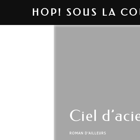
HOP! SOUS LA C
Ciel d’aci
ROMAN D'AILLEURS