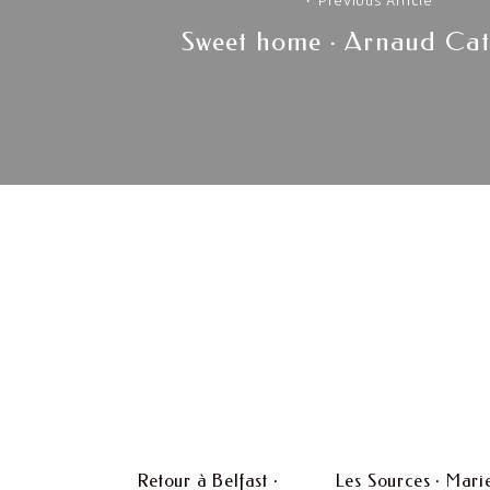
Previous Article
Previous
Sweet home · Arnaud Cat
post:
Retour à Belfast ·
Les Sources · Mari