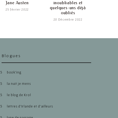
Jane Austen
inoubliables et
quelques-uns déjà
25 février 2022
oubliés
20 Décembre 2022
Blogues
book’ing
la nuit je mens
le blog de Krol
lettres d’Irlande et d’ailleurs
lune de passage