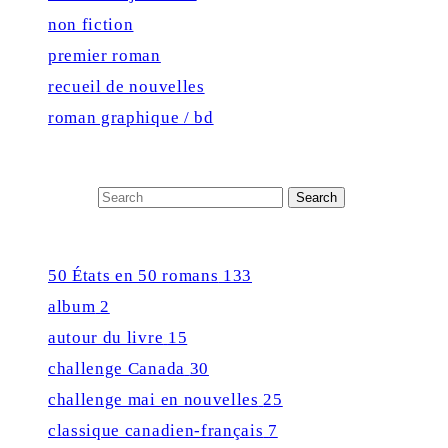
non fiction
premier roman
recueil de nouvelles
roman graphique / bd
Close
Search for:
Search
Press Enter Key to see all results
50 États en 50 romans
133
album
2
autour du livre
15
challenge Canada
30
challenge mai en nouvelles
25
classique canadien-français
7