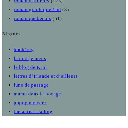
roman d'ailleurs
(123)
roman graphique / bd
(8)
roman québécois
(51)
Blogues
book’ing
la nuit je mens
le blog de Krol
lettres d’Irlande et d’ailleurs
lune de passage
mumu dans le bocage
popup monster
the autist reading
Close