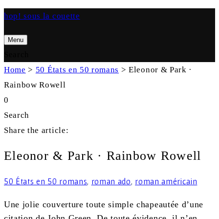
hop! sous la couette
Menu
Search
Home
>
50 États en 50 romans
>
Eleonor & Park ·
Rainbow Rowell
0
Search
Share the article:
Eleonor & Park · Rainbow Rowell
50 États en 50 romans
,
roman ado
,
roman américain
Une jolie couverture toute simple chapeautée d’une
citation de John Green. De toute évidence, il n’en