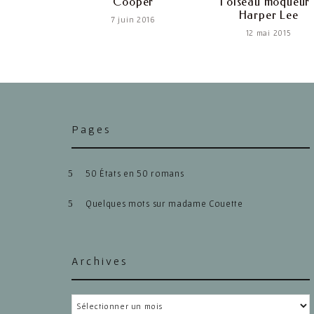
Cooper
l’oiseau moqueur 
Harper Lee
7 juin 2016
12 mai 2015
Pages
50 États en 50 romans
Quelques mots sur madame Couette
Archives
Archives