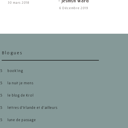
· Jesmyn Ward
30 mars 2018
6 Décembre 2019
Blogues
book’ing
la nuit je mens
le blog de Krol
lettres d’Irlande et d’ailleurs
lune de passage