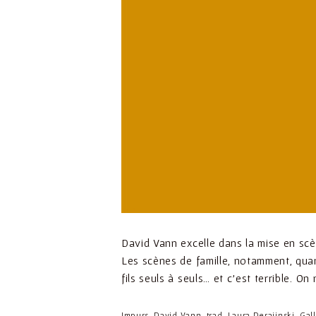
David Vann excelle dans la mise en scèn
Les scènes de famille, notamment, quand 
fils seuls à seuls… et c’est terrible. On
Impurs, David Vann, trad. Laura Derajinski, Gall