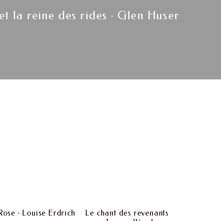
Next
et la reine des rides · Glen Huser
post:
Rose · Louise Erdrich
Le chant des revenants