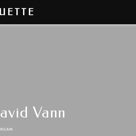
OUETTE
David Vann
RICAIN