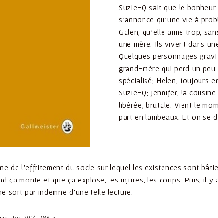
Suzie-Q sait que le bonheur 
s’annonce qu’une vie à prob
Galen, qu’elle aime trop, sa
une mère. Ils vivent dans un
Quelques personnages gravit
grand-mère qui perd un peu l
spécialisé; Helen, toujours e
Suzie-Q; Jennifer, la cousin
libérée, brutale. Vient le mo
part en lambeaux. Et on se d
e de l’effritement du socle sur lequel les existences sont bâti
ça monte et que ça explose, les injures, les coups. Puis, il y a l
 ne sort par indemne d’une telle lecture.
meister, 2014, 288 p.