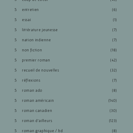
entretien
(6)
essai
(1)
littérature jeunesse
(7)
nation indienne
(7)
non fiction
(18)
premier roman
(42)
recueil de nouvelles
(32)
réflexions
(7)
roman ado
(8)
roman américain
(140)
roman canadien
(30)
roman d'ailleurs
(123)
roman graphique / bd
(8)