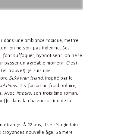
er dans une ambiance toxique, mettre
dont on ne sort pas indemne. Ses
, font suffoquer, hypnotisent. On ne le
pour passer un agréable moment. C’est
(et trouve!). Je suis une
abord
Sukkwan Island,
inspiré par le
olations.
Il y faisait un froid polaire,
ka. Avec
Impurs,
son troisième roman,
ffe dans la chaleur torride de la
 étrange. À 22 ans, il se réfugie loin
es croyances nouvelle âge. Sa mère