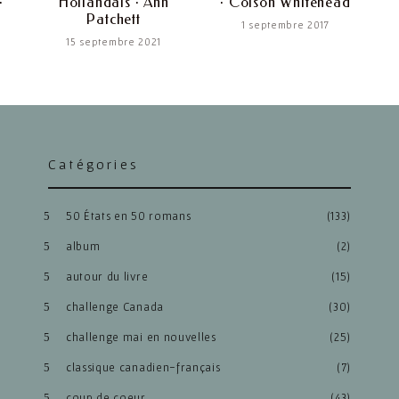
·
Hollandais · Ann
· Colson Whitehead
Patchett
1 septembre 2017
15 septembre 2021
Catégories
50 États en 50 romans
(133)
album
(2)
autour du livre
(15)
challenge Canada
(30)
challenge mai en nouvelles
(25)
classique canadien-français
(7)
coup de coeur
(43)