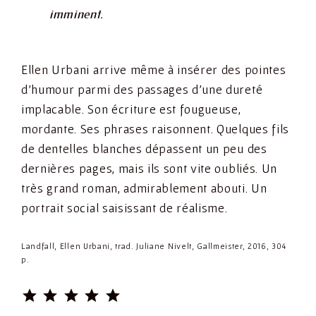
imminent.
Ellen Urbani arrive même à insérer des pointes
d’humour parmi des passages d’une dureté
implacable. Son écriture est fougueuse,
mordante. Ses phrases raisonnent. Quelques fils
de dentelles blanches dépassent un peu des
dernières pages, mais ils sont vite oubliés. Un
très grand roman, admirablement abouti. Un
portrait social saisissant de réalisme.
Landfall, Ellen Urbani, trad. Juliane Nivelt, Gallmeister, 2016, 304
p.
⭐
⭐
⭐
⭐
⭐
Rating: 5 out of 5.