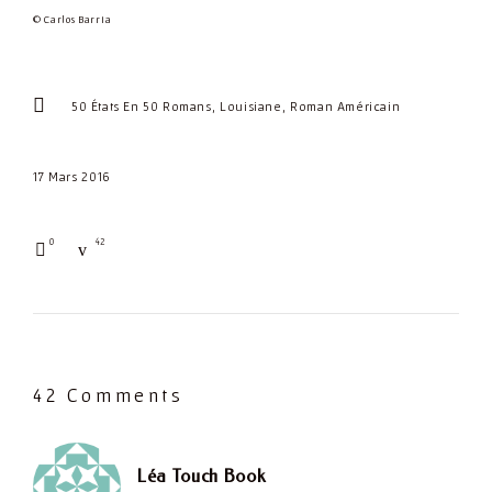
© Carlos Barria
50 États En 50 Romans
Louisiane
Roman Américain
17 Mars 2016
0
42
42 Comments
dit :
Léa Touch Book