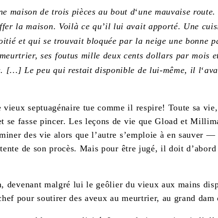
e maison de trois pièces au bout d
‘
une mauvaise route. 
ffer la maison. Voilà ce qu’il lui avait apporté. Une cui
itié et qui se trouvait bloquée par la neige une bonne p
urtrier, ses foutus mille deux cents dollars par mois et
s. […] Le peu qui restait disponible de lui-même, il l
‘
ava
 vieux septuagénaire tue comme il respire! Toute sa vie,
t se fasse pincer. Les leçons de vie que Gload et Millima
iminer des vie alors que l’autre s’emploie à en sauver —
attente de son procès. Mais pour être jugé, il doit d’abor
ison, devenant malgré lui le geôlier du vieux aux mains 
chef pour soutirer des aveux au meurtrier, au grand dam 