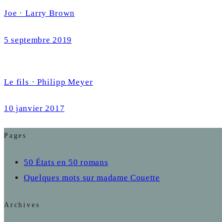
Joe · Larry Brown
5 septembre 2019
Le fils · Philipp Meyer
10 janvier 2017
Pages
50 États en 50 romans
Quelques mots sur madame Couette
Archives