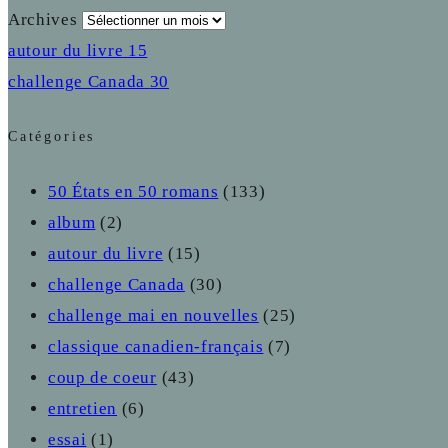
Archives
autour du livre
15
challenge Canada
30
Catégories
50 États en 50 romans
(133)
album
(2)
autour du livre
(15)
challenge Canada
(30)
challenge mai en nouvelles
(25)
classique canadien-français
(7)
coup de coeur
(43)
entretien
(6)
essai
(1)