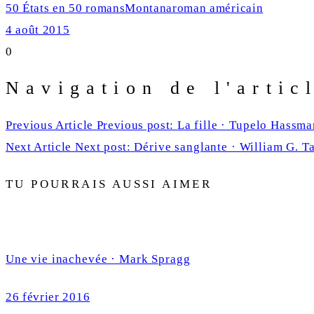
50 États en 50 romans
Montana
roman américain
4 août 2015
0
Navigation de l'artic
Previous Article
Previous post:
La fille · Tupelo Hassma
Next Article
Next post:
Dérive sanglante · William G. T
TU POURRAIS AUSSI AIMER
Une vie inachevée · Mark Spragg
26 février 2016