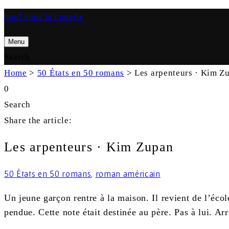
hop! sous la couette
Menu
Search
Home
>
50 États en 50 romans
>
Les arpenteurs · Kim Z
0
Search
Share the article:
Les arpenteurs · Kim Zupan
50 États en 50 romans
,
roman américain
Un jeune garçon rentre à la maison. Il revient de l’éco
pendue. Cette note était destinée au père. Pas à lui. Ar