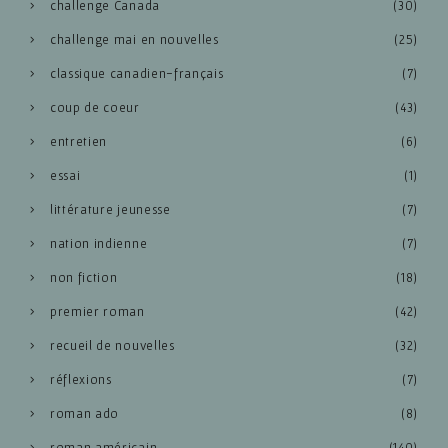
challenge Canada
(30)
challenge mai en nouvelles
(25)
classique canadien-français
(7)
coup de coeur
(43)
entretien
(6)
essai
(1)
littérature jeunesse
(7)
nation indienne
(7)
non fiction
(18)
premier roman
(42)
recueil de nouvelles
(32)
réflexions
(7)
roman ado
(8)
roman américain
(140)