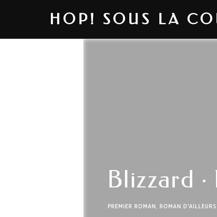
HOP! SOUS LA C
Blizzard ·
PREMIER ROMAN
,
ROMAN D'AILLEURS