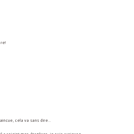
are!
vaincue, cela va sans dire…