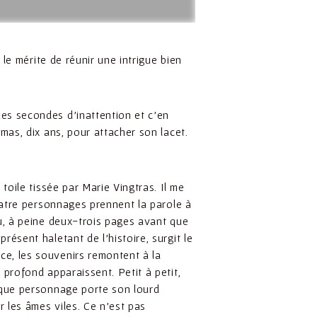
 le mérite de réunir une intrigue bien
ues secondes d’inattention et c’en
omas, dix ans, pour attacher son lacet.
 toile tissée par Marie Vingtras. Il me
 Quatre personnages prennent la parole à
peu, à peine deux-trois pages avant que
résent haletant de l’histoire, surgit le
ce, les souvenirs remontent à la
s profond apparaissent. Petit à petit,
que personnage porte son lourd
r les âmes viles. Ce n’est pas