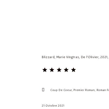
Blizzard, Marie Vingtras, De l’Olivier, 2021,
⭐
⭐
⭐
⭐
⭐
Rating: 5 out of 5.
Coup De Coeur
Premier Roman
Roman Fr
21 Octobre 2021