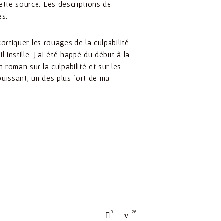
ette source. Les descriptions de
es.
cortiquer les rouages de la culpabilité
l instille. J’ai été happé du début à la
n roman sur la culpabilité et sur les
uissant, un des plus fort de ma
0
26