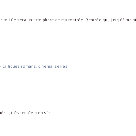
m
ur toi! Ce sera un titre phare de ma rentrée. Rentrée qui, jusqu’à mai
– critiques romans, cinéma, séries
dit :
ral, très tentée bien sûr !