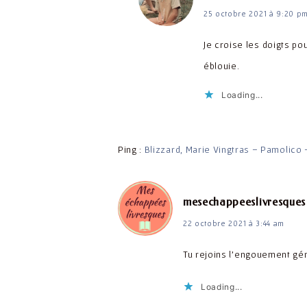
25 octobre 2021 à 9:20 p
Je croise les doigts po
éblouie.
Loading...
Ping :
Blizzard, Marie Vingtras – Pamolico 
mesechappeeslivresques
22 octobre 2021 à 3:44 am
Tu rejoins l’engouement géné
Loading...