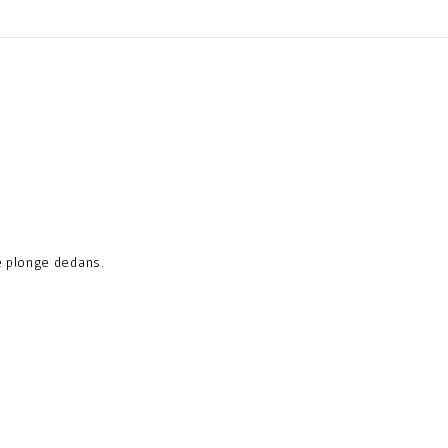
:
e plonge dedans.