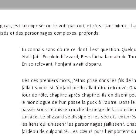
ras, est surexposé; on le voit partout, et c’est tant mieux. Il a
guisés et des personnages complexes, profonds.
Tu connais sans doute ce dont il est question. Quelq
était fait. En plein blizzard, Bess lâcha la main de Th
En se relevant, l’enfant avait disparu.
Dès ces premiers mots, j’étais prise dans les fils de la
fallait savoir si l’enfant perdu allait être retrouvé.
tour de rôle, chapitre après chapitre. Ils en disent 
le monologue de l’un passe la puck à l’autre. Dans le p
passé. Sous l’épaisse couche de neige de la conscien
surface. Le blizzard se dissipe et les secrets enterré
les liens qui unissent les personnages jaillissent.
Cha
fardeau de culpabilité. Les cœurs purs l’emportent su