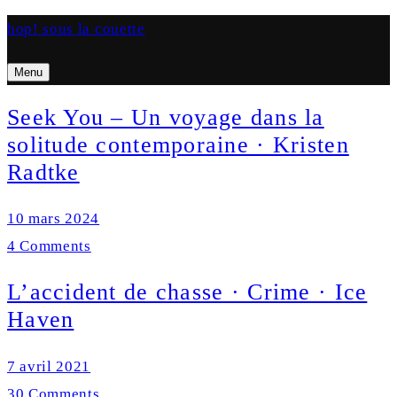
hop! sous la couette
Menu
Search
Seek You – Un voyage dans la
solitude contemporaine · Kristen
Radtke
10 mars 2024
4 Comments
L’accident de chasse · Crime · Ice
Haven
7 avril 2021
30 Comments