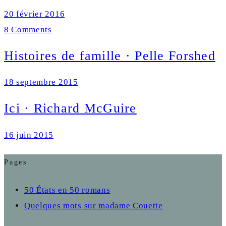
20 février 2016
8 Comments
Histoires de famille · Pelle Forshed
18 septembre 2015
Ici · Richard McGuire
16 juin 2015
Pages
50 États en 50 romans
Quelques mots sur madame Couette