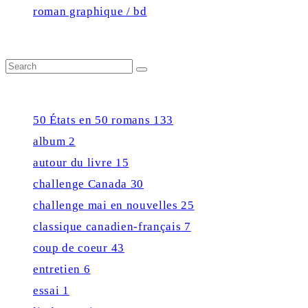
roman graphique / bd
Close
Search
Search
for:
Press Enter Key to see all results
50 États en 50 romans
133
album
2
autour du livre
15
challenge Canada
30
challenge mai en nouvelles
25
classique canadien-français
7
coup de coeur
43
entretien
6
essai
1