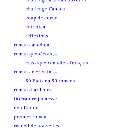
menu
challenge Canada
coup de coeur
entretien
réflexions
roman canadien
roman québécois
expand
child
classique canadien-français
menu
roman américain
expand
child
50 États en 50 romans
menu
roman d’ailleurs
littérature jeunesse
non fiction
premier roman
recueil de nouvelles