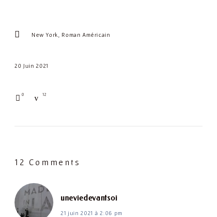
Rating:
2
New York
Roman Américain
out
of
20 Juin 2021
5.
0
12
12 Comments
dit :
uneviedevantsoi
21 juin 2021 à 2:06 pm