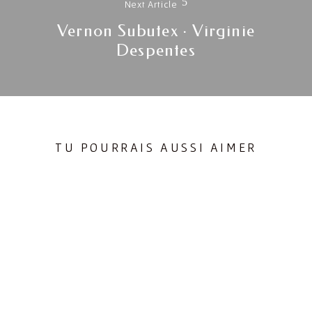
Next Article
Vernon Subutex · Virginie
Next
Despentes
post:
TU POURRAIS AUSSI AIMER