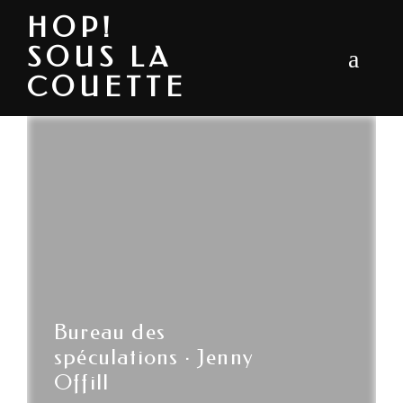
HOP!
SOUS LA
COUETTE
Bureau des
spéculations · Jenny
Offill