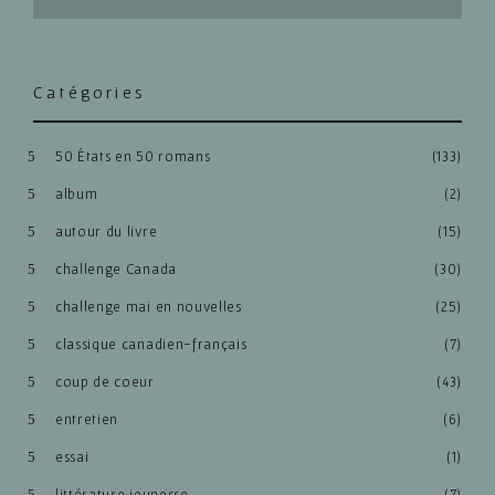
Catégories
50 États en 50 romans
(133)
album
(2)
autour du livre
(15)
challenge Canada
(30)
challenge mai en nouvelles
(25)
classique canadien-français
(7)
coup de coeur
(43)
entretien
(6)
essai
(1)
littérature jeunesse
(7)