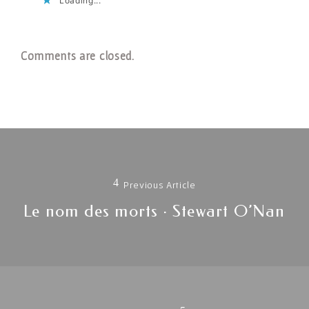
Loading...
Comments are closed.
Navigation
de
Previous Article
l'article
Previous
Le nom des morts · Stewart O’Nan
post: