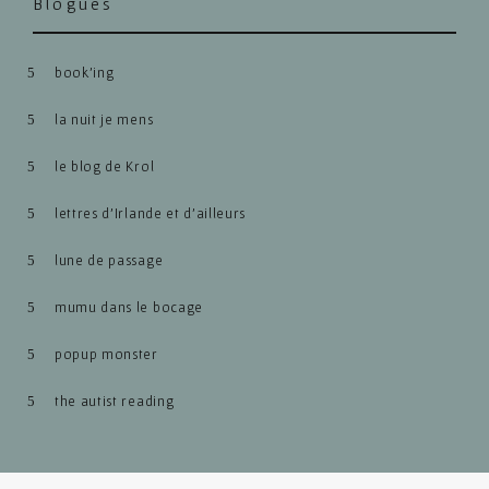
Blogues
book’ing
la nuit je mens
le blog de Krol
lettres d’Irlande et d’ailleurs
lune de passage
mumu dans le bocage
popup monster
the autist reading