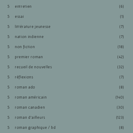
entretien
(6)
essai
(1)
littérature jeunesse
(7)
nation indienne
(7)
non fiction
(18)
premier roman
(42)
recueil de nouvelles
(32)
réflexions
(7)
roman ado
(8)
roman américain
(140)
roman canadien
(30)
roman d'ailleurs
(123)
roman graphique / bd
(8)