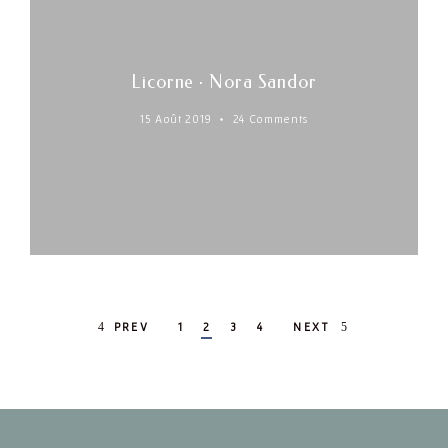
Licorne · Nora Sandor
15 Août 2019
24 Comments
Posts
PREV
1
2
3
4
NEXT
navigation