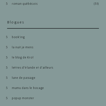
roman québécois
(51)
Blogues
book’ing
la nuit je mens
le blog de Krol
lettres d’Irlande et d’ailleurs
lune de passage
mumu dans le bocage
popup monster