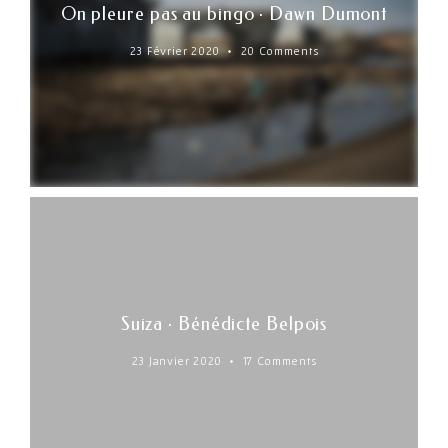
On pleure pas au bingo · Dawn Dumont
23 Février 2020
20 Comments
Suiza · Bénédicte Belpois
23 Janvier 2020
17 Comments