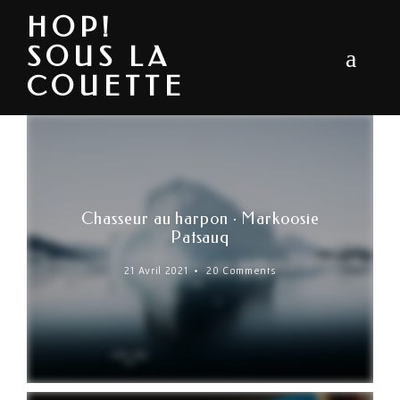
HOP!
SOUS LA
COUETTE
Chasseur au harpon · Markoosie
Patsauq
21 Avril 2021
20 Comments