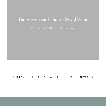
Un poisson sur la lune · David Vann
18 Février 2020
30 Comments
Posts
PREV
1
2
3
4
5
…
12
NEXT
navigation