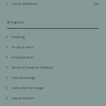
roman québécois
(51)
Blogues
book’ing
la nuit je mens
le blog de Krol
lettres d’Irlande et d’ailleurs
lune de passage
mumu dans le bocage
popup monster