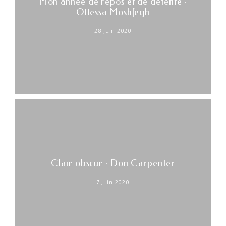
Mon année de repos et de détente ·
Ottessa Moshfegh
28 Juin 2020
Clair obscur · Don Carpenter
7 Juin 2020