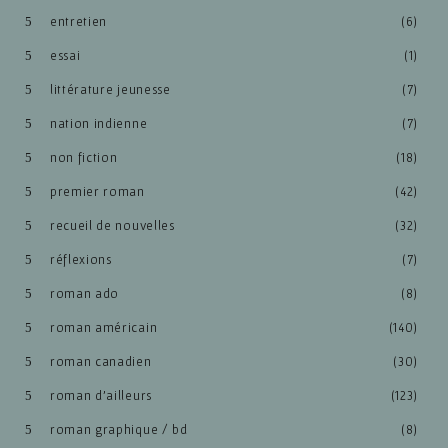
entretien
(6)
essai
(1)
littérature jeunesse
(7)
nation indienne
(7)
non fiction
(18)
premier roman
(42)
recueil de nouvelles
(32)
réflexions
(7)
roman ado
(8)
roman américain
(140)
roman canadien
(30)
roman d'ailleurs
(123)
roman graphique / bd
(8)