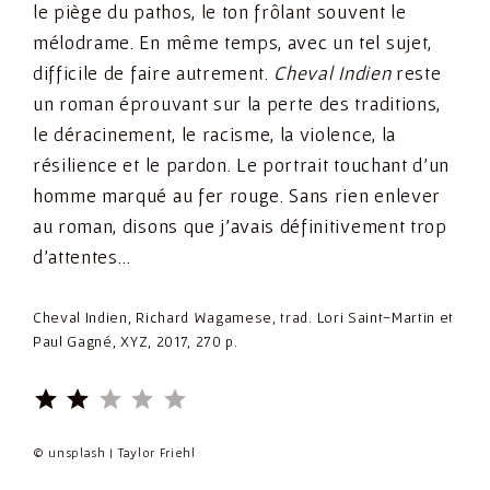
le piège du pathos, le ton frôlant souvent le
mélodrame. En même temps, avec un tel sujet,
difficile de faire autrement.
Cheval Indien
reste
un roman éprouvant sur la perte des traditions,
le déracinement, le racisme, la violence, la
résilience et le pardon. Le portrait touchant d’un
homme marqué au fer rouge. Sans rien enlever
au roman, disons que j’avais définitivement trop
d’attentes…
Cheval Indien, Richard Wagamese, trad. Lori Saint-Martin et
Paul Gagné, XYZ, 2017, 270 p.
⭐
⭐
Rating: 2 out of 5.
© unsplash | Taylor Friehl