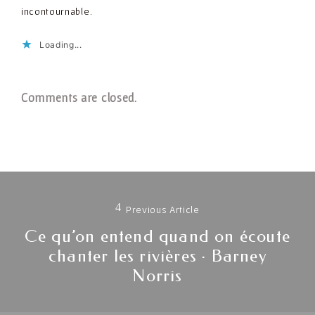
incontournable.
Loading...
Comments are closed.
Navigation
de
Previous Article
Ce qu’on entend quand on écoute
l'article
Previous
chanter les rivières · Barney
Norris
post: