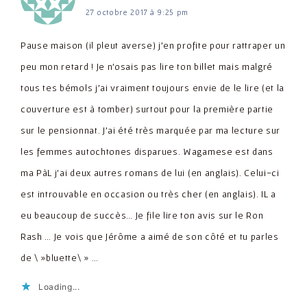
27 octobre 2017 à 9:25 pm
Pause maison (il pleut averse) j'en profite pour rattraper un
peu mon retard ! Je n'osais pas lire ton billet mais malgré
tous tes bémols j'ai vraiment toujours envie de le lire (et la
couverture est à tomber) surtout pour la première partie
sur le pensionnat. J'ai été très marquée par ma lecture sur
les femmes autochtones disparues. Wagamese est dans
ma PàL j'ai deux autres romans de lui (en anglais). Celui-ci
est introuvable en occasion ou très cher (en anglais). IL a
eu beaucoup de succès… Je file lire ton avis sur le Ron
Rash … Je vois que Jérôme a aimé de son côté et tu parles
de \ »bluette\ » …
Loading...