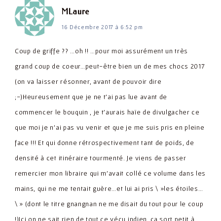
dit :
MLaure
16 Décembre 2017 à 6:52 pm
Coup de griffe ?? …oh !! …pour moi assurément un très
grand coup de coeur…peut-être bien un de mes chocs 2017
(on va laisser résonner, avant de pouvoir dire
;-)Heureusement que je ne t'ai pas lue avant de
commencer le bouquin , je t'aurais haïe de divulgacher ce
que moi je n'ai pas vu venir et que je me suis pris en pleine
face !!! Et qui donne rétrospectivement tant de poids, de
densité à cet itinéraire tourmenté. Je viens de passer
remercier mon libraire qui m'avait collé ce volume dans les
mains, qui ne me tentait guère…et lui ai pris \ »les étoiles…
\ » (dont le titre gnangnan ne me disait du tout pour le coup
!)Ici on ne sait rien de tout ce vécu indien, ça sort petit à