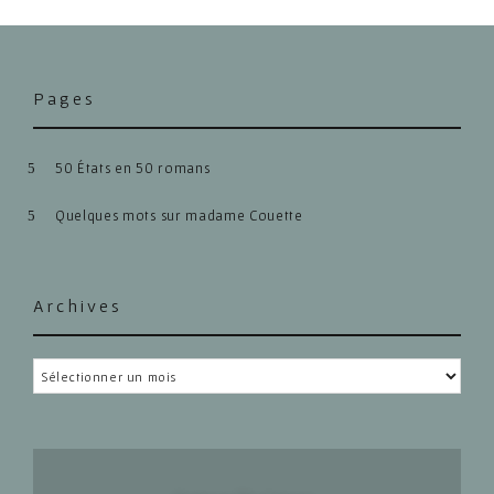
Pages
50 États en 50 romans
Quelques mots sur madame Couette
Archives
Archives