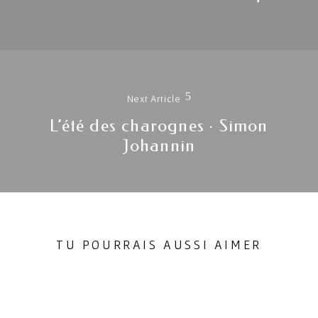
post:
Next Article
L’été des charognes · Simon
Next
Johannin
post:
TU POURRAIS AUSSI AIMER