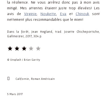
la résilience. Ne vous arrêtez donc pas à mon avis
mitigé. Mes attentes étaient juste trop élevées! Les
avis de
Virginie
,
Noukette
,
Eva
et
Chinouk
sont
nettement plus recommandables que le mien!
Dans la forêt, Jean Hegland, trad. Josette Chicheportiche,
Gallmeister, 2017, 304 p.
⭐
⭐
⭐
Rating: 3 out of 5.
© Unsplash | Brian Garrity
Californie
Roman Américain
5 Mars 2017