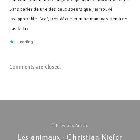
Sans parler de une des deux soeurs que j'ai trouvé
insupportable. Bref, très déçue et tu ne manques rien à ne
pas le lire!
Loading...
Comments are closed.
Navigation
de
Previous Article
l'article
Previous
Les animaux · Christian Kiefer