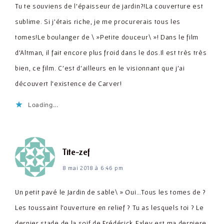
Tu te souviens de l'épaisseur de jardin?!La couverture est
sublime. Si j'étais riche, je me procurerais tous les
tomes!Le boulanger de \ »Petite douceur\ »! Dans le film
d'Altman, il fait encore plus froid dans le dos.Il est très très
bien, ce film. C'est d'ailleurs en le visionnant que j'ai
découvert l'existence de Carver!
Loading...
dit :
Tite-zef
8 mai 2018 à 6:46 pm
Un petit pavé le Jardin de sable\ » Oui…Tous les tomes de ?
Les toussaint l'ouverture en relief ? Tu as lesquels toi ? Le
dernier stade de la soif de Frédérick Exley est ma derniere