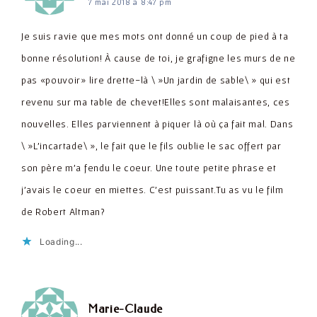
7 mai 2018 à 8:47 pm
Je suis ravie que mes mots ont donné un coup de pied à ta
bonne résolution! À cause de toi, je grafigne les murs de ne
pas «pouvoir» lire drette-là \ »Un jardin de sable\ » qui est
revenu sur ma table de chevet!Elles sont malaisantes, ces
nouvelles. Elles parviennent à piquer là où ça fait mal. Dans
\ »L'incartade\ », le fait que le fils oublie le sac offert par
son père m'a fendu le coeur. Une toute petite phrase et
j'avais le coeur en miettes. C'est puissant.Tu as vu le film
de Robert Altman?
Loading...
dit :
Marie-Claude