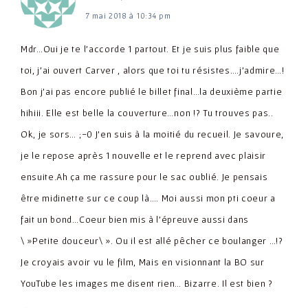
7 mai 2018 à 10:34 pm
Mdr…Oui je te l'accorde 1 partout. Et je suis plus faible que
toi, j'ai ouvert Carver , alors que toi tu résistes….j'admire…!
Bon j'ai pas encore publié le billet final…la deuxième partie
hihiii. Elle est belle la couverture…non !? Tu trouves pas..
Ok, je sors… ;-0 J'en suis à la moitié du recueil. Je savoure,
je le repose après 1 nouvelle et le reprend avec plaisir
ensuite.Ah ça me rassure pour le sac oublié. Je pensais
être midinette sur ce coup là…. Moi aussi mon pti coeur a
fait un bond…Coeur bien mis à l'épreuve aussi dans
\ »Petite douceur\ ». Ou il est allé pêcher ce boulanger …!?
Je croyais avoir vu le film, Mais en visionnant la BO sur
YouTube les images me disent rien… Bizarre. Il est bien ?