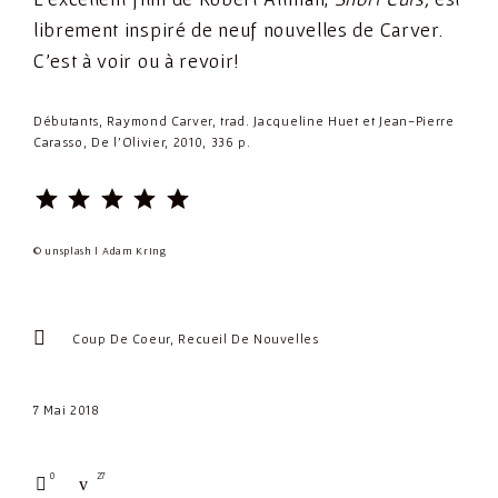
librement inspiré de neuf nouvelles de Carver.
C’est à voir ou à revoir!
Débutants, Raymond Carver, trad. Jacqueline Huet et Jean-Pierre
Carasso, De l’Olivier, 2010, 336 p.
⭐
⭐
⭐
⭐
⭐
Rating: 5 out of 5.
© unsplash | Adam Kring
Coup De Coeur
Recueil De Nouvelles
7 Mai 2018
0
27