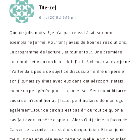
dit :
Tite-zef
6 mai 2018 à 3:16 pm
Que de jolis mots…! Je n'ai pas réussi à laisser mon
exemplaire fermé. Pourtant j'avais de bonnes résolutions,
un programme de lecture , et tout et tout. Une première
pour moi… et vlan ton billet…lol…J'ai lu \ »l'incartade\ »,je ne
m'attendais pas à ce sujet de discussion entre un père et
son fils.Mais j'y étais avec eux dans cet aéroport. J'étais
meme un peu gênée pour la danseuse…Sentiment bizarre
aussi de m'identifier au fils…et petit malaise de mon ego
également…tout ce qu'on s'est pas dit ou tout ce qu'on a
pas fait avec un père disparu… Alors Oui j'aime la façon de
Carver de raconter des scènes du quotidien. Et non je ne
me suis pas ennuyée avec cette nouvelle .A voir pour les