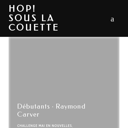
HOP!
SOUS LA
COUETTE
Débutants · Raymond
Carver
CHALLENGE MAI EN NOUVELLES
,