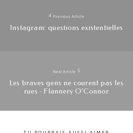
de
Previous Article
l'article
Previous
Instagram: questions existentielles
post:
Next Article
Les braves gens ne courent pas les
Next
rues · Flannery O’Connor
post:
TU POURRAIS AUSSI AIMER