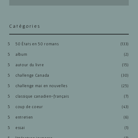
Catégories
50 États en 50 romans
(133)
album
(2)
autour du livre
(15)
challenge Canada
(30)
challenge mai en nouvelles
(25)
classique canadien-français
(7)
coup de coeur
(43)
entretien
(6)
essai
(1)