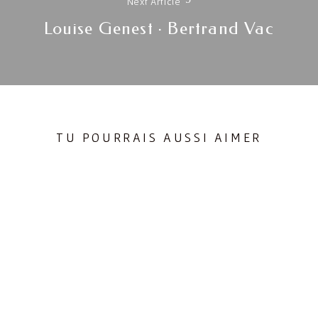
Next Article
Next
Louise Genest · Bertrand Vac
post:
TU POURRAIS AUSSI AIMER