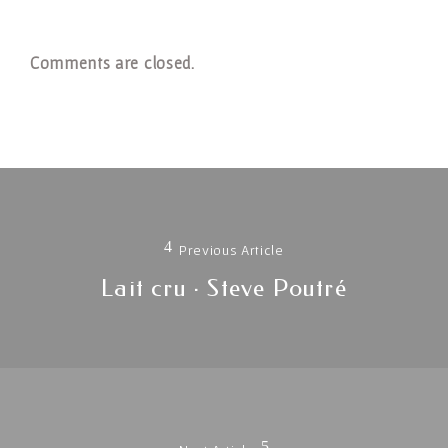
Comments are closed.
Navigation
de
Previous Article
l'article
Previous
Lait cru · Steve Poutré
post: