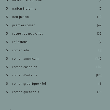
littérature jeunesse
(7)
nation indienne
(7)
non fiction
(18)
premier roman
(42)
recueil de nouvelles
(32)
réflexions
(7)
roman ado
(8)
roman américain
(140)
roman canadien
(30)
roman d'ailleurs
(123)
roman graphique / bd
(8)
roman québécois
(51)