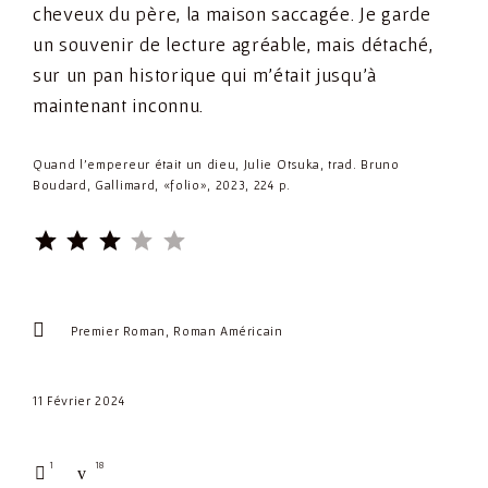
cheveux du père, la maison saccagée. Je garde
un souvenir de lecture agréable, mais détaché,
sur un pan historique qui m’était jusqu’à
maintenant inconnu.
Quand l’empereur était un dieu, Julie Otsuka, trad. Bruno
Boudard, Gallimard, «folio», 2023, 224 p.
⭐
⭐
⭐
Rating: 3 out of 5.
Premier Roman
Roman Américain
11 Février 2024
1
18