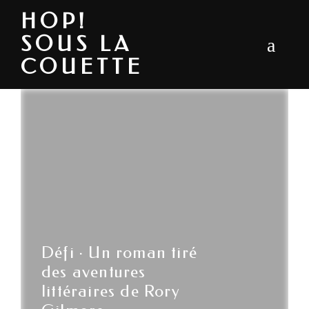
HOP!
SOUS LA
COUETTE
Défi · Un roman tiré
des aventures
littéraires de Rory