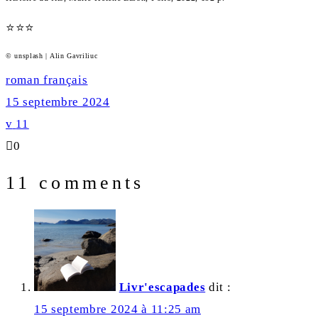
⭐
⭐
⭐
© unsplash | Alin Gavriliuc
Rating:
3
roman français
out
15 septembre 2024
of
11
5.
0
11 comments
Livr'escapades
dit :
15 septembre 2024 à 11:25 am