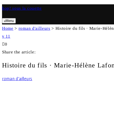
hop! sous la couette
Menu
Search
Home
>
roman d'ailleurs
>
Histoire du fils · Marie-Hélè
11
0
Search
Share the article:
Histoire du fils · Marie-Hélène Lafo
roman d'ailleurs