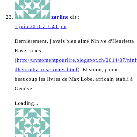
zarline
dit :
1 juin 2016 à 1:41 pm
Dernièrement, j'avais bien aimé Ninive d'Henrietta
Rose-Innes
(
http://unmomentpourlire.blogspot.ch/2014/07/nini
dhenrietta-rose-innes.html
). Et sinon, j'aime
beaucoup les livres de Max Lobe, africain établi à
Genève.
Loading...