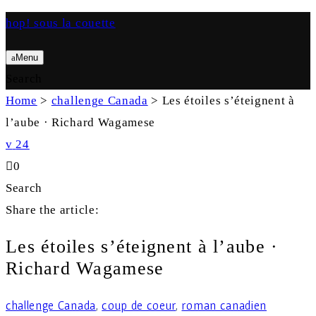
hop! sous la couette
Menu
Search
Home
>
challenge Canada
>
Les étoiles s’éteignent à
l’aube · Richard Wagamese
24
0
Search
Share the article:
Les étoiles s’éteignent à l’aube ·
Richard Wagamese
challenge Canada
,
coup de coeur
,
roman canadien