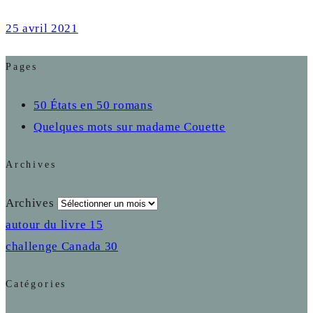
25 avril 2021
Pages
50 États en 50 romans
Quelques mots sur madame Couette
Archives
Archives
autour du livre
15
challenge Canada
30
Catégories