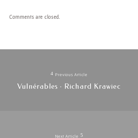
Comments are closed.
Navigation
de
Previous Article
l'article
Previous
Vulnérables · Richard Krawiec
post:
Next Article