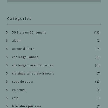
Catégories
50 États en 50 romans
(133)
album
(2)
autour du livre
(15)
challenge Canada
(30)
challenge mai en nouvelles
(25)
classique canadien-français
(7)
coup de coeur
(43)
entretien
(6)
essai
(1)
littérature jeunesse
(7)