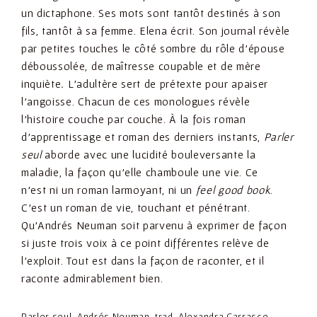
un dictaphone. Ses mots sont tantôt destinés à son
fils, tantôt à sa femme. Elena écrit. Son journal révèle
par petites touches le côté sombre du rôle d’épouse
déboussolée, de maîtresse coupable et de mère
inquiète
.
L’adultère sert de prétexte pour apaiser
l’angoisse. Chacun de ces monologues révèle
l’histoire couche par couche. À la fois roman
d’apprentissage et roman des derniers instants,
Parler
seul
aborde avec une lucidité bouleversante la
maladie, la façon qu’elle chamboule une vie. Ce
n’est ni un roman larmoyant, ni un
feel good book
.
C’est un roman de vie, touchant et pénétrant.
Qu’Andrés Neuman soit parvenu à exprimer de façon
si juste trois voix à ce point différentes relève de
l’exploit. Tout est dans la façon de raconter, et il
raconte admirablement bien.
Parler seul, Andrés Neuman, trad. Alexandra Carrasco,