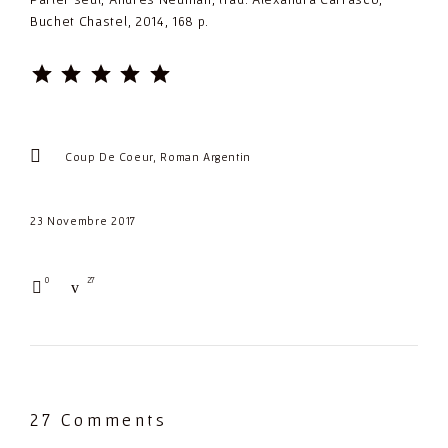
Buchet Chastel, 2014, 168 p.
⭐
⭐
⭐
⭐
⭐
Rating: 5 out of 5.
Coup De Coeur
Roman Argentin
23 Novembre 2017
0
27
27 Comments