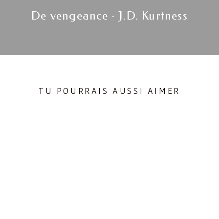
Next
De vengeance · J.D. Kurtness
post:
TU POURRAIS AUSSI AIMER