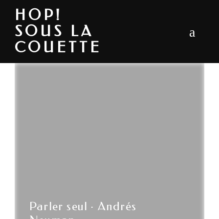
HOP!
SOUS LA
COUETTE
Parler seul · Andrés