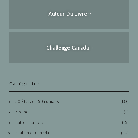
Autour Du Livre
15
Challenge Canada
30
Catégories
50 États en 50 romans
(133)
album
(2)
autour du livre
(15)
challenge Canada
(30)