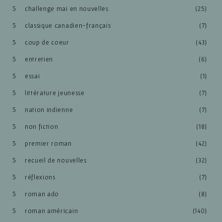
challenge mai en nouvelles
(25)
classique canadien-français
(7)
coup de coeur
(43)
entretien
(6)
essai
(1)
littérature jeunesse
(7)
nation indienne
(7)
non fiction
(18)
premier roman
(42)
recueil de nouvelles
(32)
réflexions
(7)
roman ado
(8)
roman américain
(140)