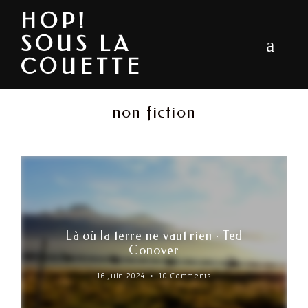
HOP!
SOUS LA
COUETTE
non fiction
Là où la terre ne vaut rien · Ted
Conover
16 Juin 2024
10 Comments