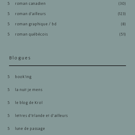
roman canadien
(30)
roman d'ailleurs
(123)
roman graphique / bd
(8)
roman québécois
(51)
Blogues
book’ing
la nuit je mens
le blog de Krol
lettres d’Irlande et d’ailleurs
lune de passage