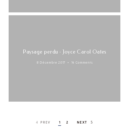
Paysage perdu · Joyce Carol Oates
8 Décembre 2017
14 Comments
Posts
PREV
1
2
NEXT