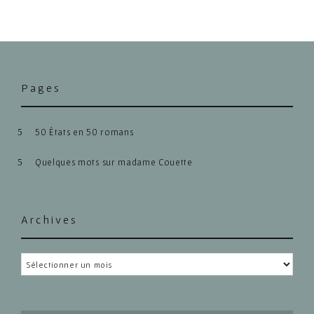
navigation
Pages
50 États en 50 romans
Quelques mots sur madame Couette
Archives
Archives