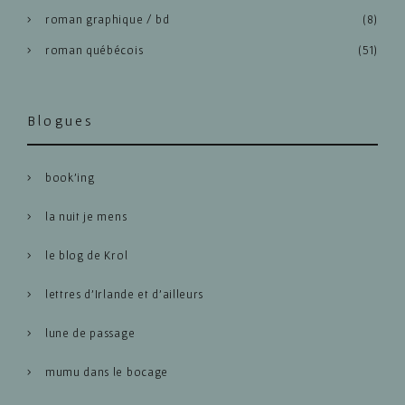
roman graphique / bd
(8)
roman québécois
(51)
Blogues
book’ing
la nuit je mens
le blog de Krol
lettres d’Irlande et d’ailleurs
lune de passage
mumu dans le bocage