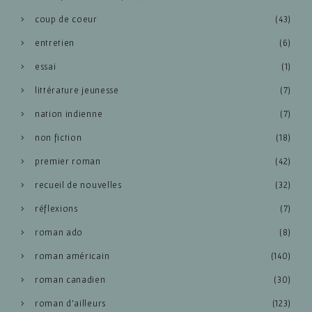
coup de coeur
(43)
entretien
(6)
essai
(1)
littérature jeunesse
(7)
nation indienne
(7)
non fiction
(18)
premier roman
(42)
recueil de nouvelles
(32)
réflexions
(7)
roman ado
(8)
roman américain
(140)
roman canadien
(30)
roman d'ailleurs
(123)