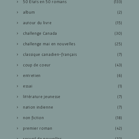
50 États en 50 romans
(133)
album
(2)
autour du livre
(15)
challenge Canada
(30)
challenge mai en nouvelles
(25)
classique canadien-français
(7)
coup de coeur
(43)
entretien
(6)
essai
(1)
littérature jeunesse
(7)
nation indienne
(7)
non fiction
(18)
premier roman
(42)
recueil de nouvelles
(32)