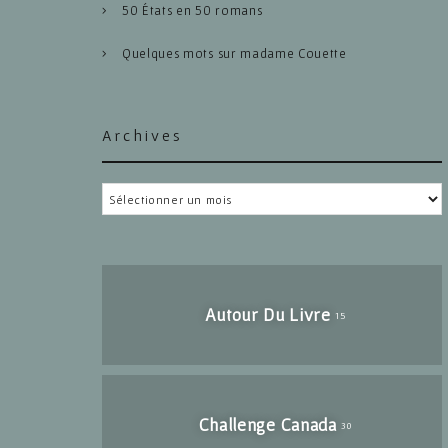
50 États en 50 romans
Quelques mots sur madame Couette
Archives
Archives
Autour Du Livre
15
Challenge Canada
30