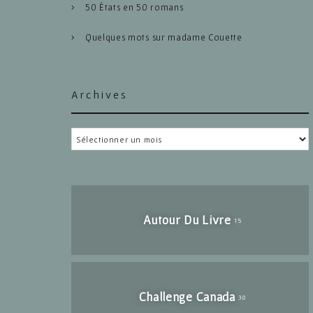
50 États en 50 romans
Quelques mots sur madame Couette
Archives
Archives
Autour Du Livre
15
Challenge Canada
30