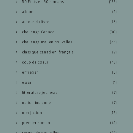
50 États en 50 romans
(133)
album
(2)
autour du livre
(15)
challenge Canada
(30)
challenge mai en nouvelles
(25)
classique canadien-français
(7)
coup de coeur
(43)
entretien
(6)
essai
(1)
littérature jeunesse
(7)
nation indienne
(7)
non fiction
(18)
premier roman
(42)
recueil de nouvelles
(32)