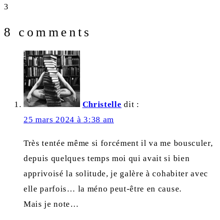
5.
3
8 comments
Christelle
dit :
25 mars 2024 à 3:38 am
Très tentée même si forcément il va me bousculer,
depuis quelques temps moi qui avait si bien
apprivoisé la solitude, je galère à cohabiter avec
elle parfois… la méno peut-être en cause.
Mais je note…