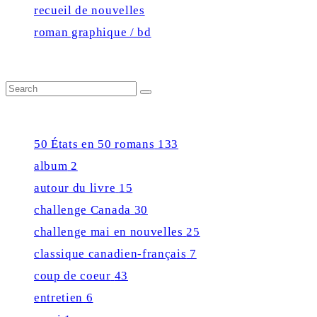
recueil de nouvelles
roman graphique / bd
Close
Search
Search
for:
Press Enter Key to see all results
50 États en 50 romans
133
album
2
autour du livre
15
challenge Canada
30
challenge mai en nouvelles
25
classique canadien-français
7
coup de coeur
43
entretien
6