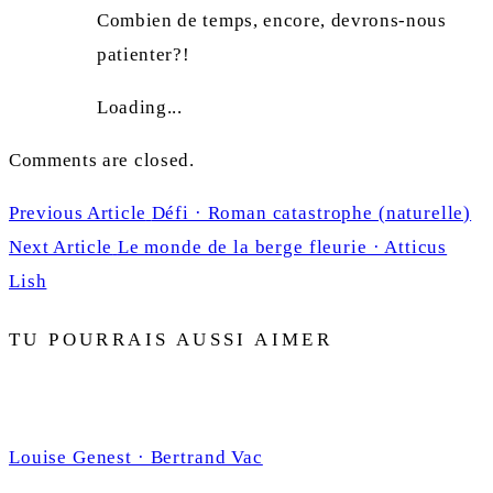
Combien de temps, encore, devrons-nous
patienter?!
Loading...
Comments are closed.
Navigation
Previous
Previous Article
Défi · Roman catastrophe (naturelle)
de
Next
post:
Next Article
Le monde de la berge fleurie · Atticus
l'article
post:
Lish
TU POURRAIS AUSSI AIMER
Louise Genest · Bertrand Vac