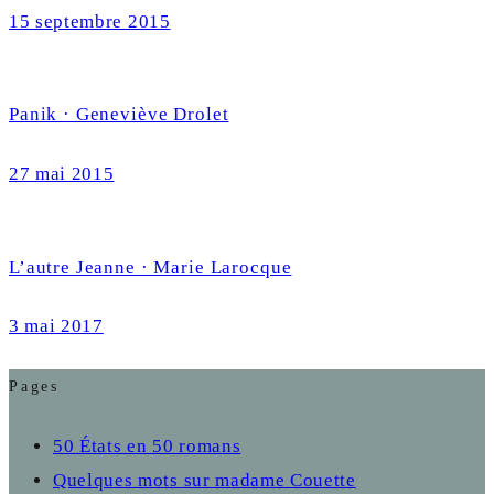
15 septembre 2015
Panik · Geneviève Drolet
27 mai 2015
L’autre Jeanne · Marie Larocque
3 mai 2017
Pages
50 États en 50 romans
Quelques mots sur madame Couette