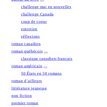
expand
child
challenge mai en nouvelles
menu
challenge Canada
coup de coeur
entretien
réflexions
roman canadien
roman québécois
expand
child
classique canadien-français
menu
roman américain
expand
child
50 États en 50 romans
menu
roman d’ailleurs
littérature jeunesse
non fiction
premier roman