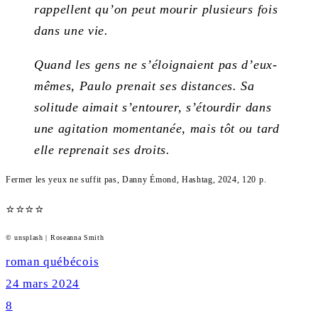
rappellent qu’on peut mourir plusieurs fois
dans une vie.
Quand les gens ne s’éloignaient pas d’eux-
mêmes, Paulo prenait ses distances. Sa
solitude aimait s’entourer, s’étourdir dans
une agitation momentanée, mais tôt ou tard
elle reprenait ses droits.
Fermer les yeux ne suffit pas, Danny Émond, Hashtag, 2024, 120 p.
⭐
⭐
⭐
⭐
© unsplash | Roseanna Smith
Rating:
4
roman québécois
out
24 mars 2024
of
8