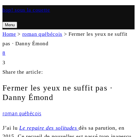
hop! sous la couette
Menu
Search
Home
>
roman québécois
>
Fermer les yeux ne suffit
pas · Danny Émond
8
3
Search
Share the article:
Fermer les yeux ne suffit pas ·
Danny Émond
roman québécois
J’ai lu
Le repaire des solitudes
dès sa parution, en
2015. Ce recueil de nouvelles est passé trop inaperçu