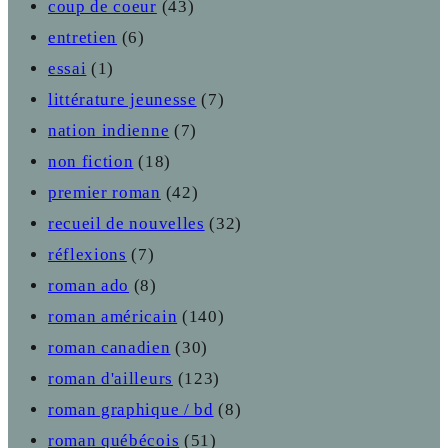
coup de coeur
(43)
entretien
(6)
essai
(1)
littérature jeunesse
(7)
nation indienne
(7)
non fiction
(18)
premier roman
(42)
recueil de nouvelles
(32)
réflexions
(7)
roman ado
(8)
roman américain
(140)
roman canadien
(30)
roman d'ailleurs
(123)
roman graphique / bd
(8)
roman québécois
(51)