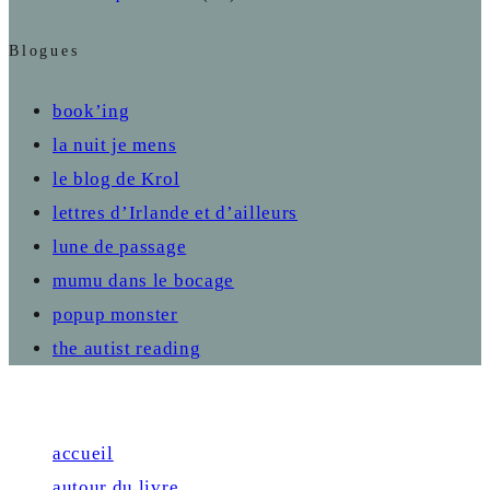
Blogues
book’ing
la nuit je mens
le blog de Krol
lettres d’Irlande et d’ailleurs
lune de passage
mumu dans le bocage
popup monster
the autist reading
Close
accueil
autour du livre