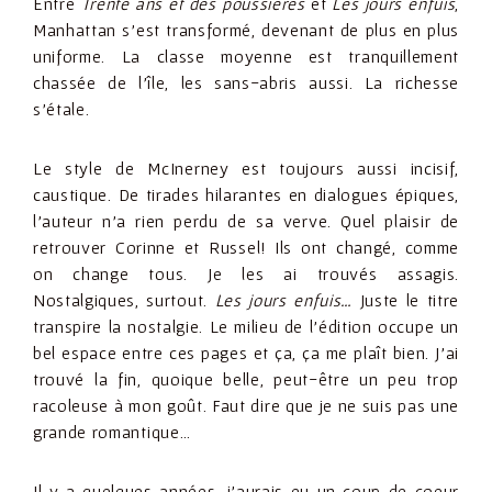
Entre
Trente ans et des poussières
et
Les jours enfuis
,
Manhattan s’est transformé, devenant de plus en plus
uniforme. La classe moyenne est tranquillement
chassée de l’île, les sans-abris aussi. La richesse
s’étale.
Le style de McInerney est toujours aussi incisif,
caustique. De tirades hilarantes en dialogues épiques,
l’auteur n’a rien perdu de sa verve. Quel plaisir de
retrouver Corinne et Russel! Ils ont changé, comme
on change tous. Je les ai trouvés assagis.
Nostalgiques, surtout.
Les jours enfuis…
Juste le titre
transpire la nostalgie. Le milieu de l’édition occupe un
bel espace entre ces pages et ça, ça me plaît bien. J’ai
trouvé la fin, quoique belle, peut-être un peu trop
racoleuse à mon goût. Faut dire que je ne suis pas une
grande romantique…
Il y a quelques années, j’aurais eu un coup de coeur