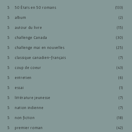
50 États en 50 romans
(133)
album
(2)
autour du livre
(15)
challenge Canada
(30)
challenge mai en nouvelles
(25)
classique canadien-français
(7)
coup de coeur
(43)
entretien
(6)
essai
(1)
littérature jeunesse
(7)
nation indienne
(7)
non fiction
(18)
premier roman
(42)