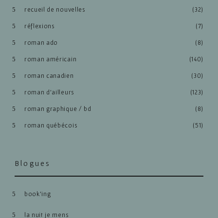
recueil de nouvelles
(32)
réflexions
(7)
roman ado
(8)
roman américain
(140)
roman canadien
(30)
roman d'ailleurs
(123)
roman graphique / bd
(8)
roman québécois
(51)
Blogues
book’ing
la nuit je mens