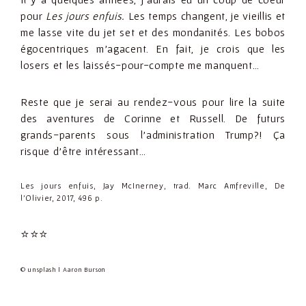
pour
Les jours enfuis.
Les temps changent, je vieillis et
me lasse vite du jet set et des mondanités. Les bobos
égocentriques m’agacent. En fait, je crois que les
losers et les laissés-pour-compte me manquent…
Reste que je serai au rendez-vous pour lire la suite
des aventures de Corinne et Russell. De futurs
grands-parents sous l’administration Trump?! Ça
risque d’être intéressant…
Les jours enfuis, Jay McInerney, trad. Marc Amfreville, De
l’Olivier, 2017, 496 p.
⭐
⭐
⭐
Rating:
© unsplash | Aaron Burson
3