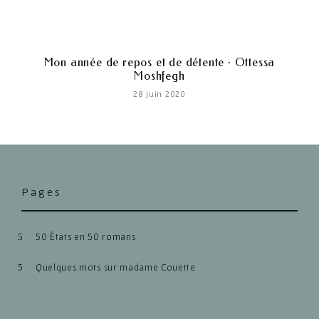
Mon année de repos et de détente · Ottessa
Moshfegh
28 juin 2020
Pages
50 États en 50 romans
Quelques mots sur madame Couette