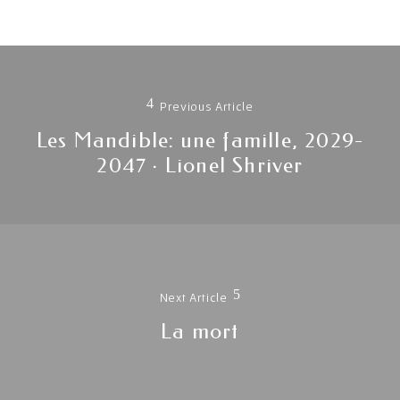
Navigation
de
Previous Article
l'article
Les Mandible: une famille, 2029-
Previous
2047 · Lionel Shriver
post:
Next Article
Next
La mort
post: