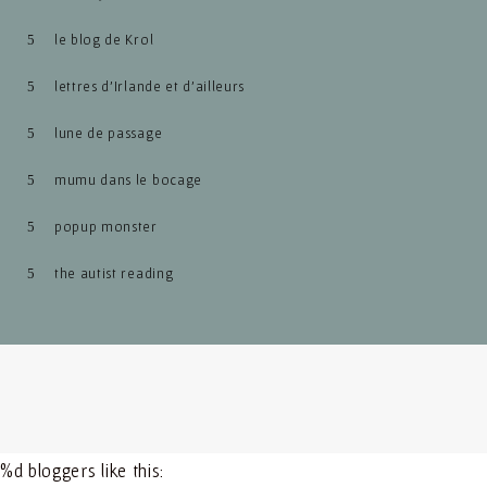
le blog de Krol
lettres d’Irlande et d’ailleurs
lune de passage
mumu dans le bocage
popup monster
the autist reading
%d
bloggers like this: