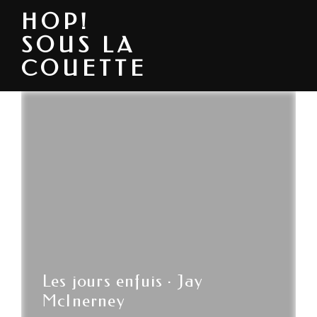
HOP!
SOUS LA
COUETTE
Les jours enfuis · Jay
McInerney