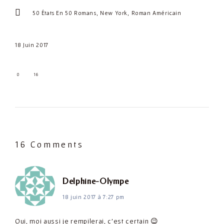
out
50 États En 50 Romans
New York
Roman Américain
of
5.
18 Juin 2017
0
16
16 Comments
dit :
Delphine-Olympe
18 juin 2017 à 7:27 pm
Oui, moi aussi je rempilerai, c'est certain 😉