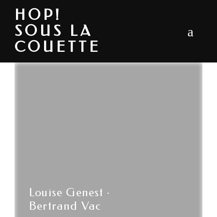
HOP!
SOUS LA
COUETTE
Louise Genest ·
Bertrand Vac