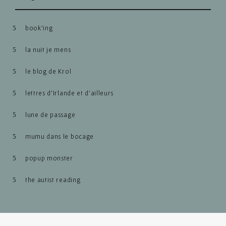
book’ing
la nuit je mens
le blog de Krol
lettres d’Irlande et d’ailleurs
lune de passage
mumu dans le bocage
popup monster
the autist reading