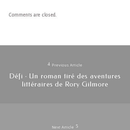
Comments are closed.
Navigation
de
Previous Article
l'article
Défi · Un roman tiré des aventures
Previous
littéraires de Rory Gilmore
post:
Next Article