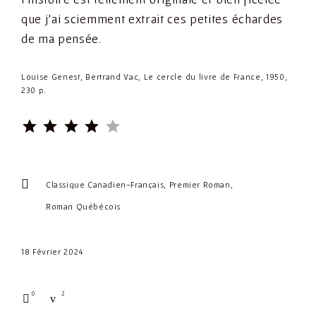
que j’ai sciemment extrait ces petites échardes
de ma pensée.
Louise Genest, Bertrand Vac, Le cercle du livre de France, 1950,
230 p.
⭐
⭐
⭐
⭐
Rating: 4 out of 5.
Classique Canadien-Français
Premier Roman
Roman Québécois
18 Février 2024
0
2