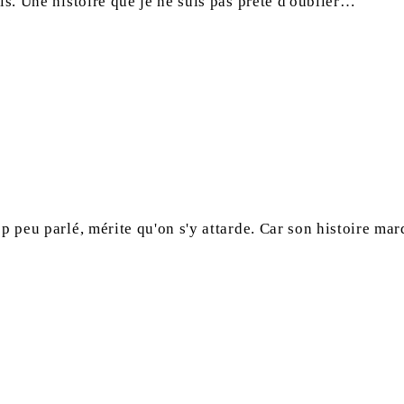
ois. Une histoire que je ne suis pas prête d'oublier…
op peu parlé, mérite qu'on s'y attarde. Car son histoire m