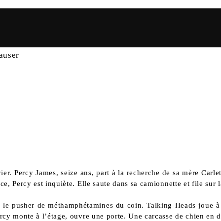
auser
er. Percy James, seize ans, part à la recherche de sa mère Carletta
e, Percy est inquiète. Elle saute dans sa camionnette et file sur l
er, le pusher de méthamphétamines du coin. Talking Heads joue à f
Percy monte à l’étage, ouvre une porte. Une carcasse de chien e