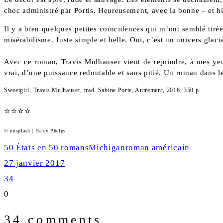
choc administré par Portis. Heureusement, avec la bonne – et hila
Il y a bien quelques petites coïncidences qui m’ont semblé tirée
misérabilisme. Juste simple et belle. Oui, c’est un univers glac
Avec ce roman, Travis Mulhauser vient de rejoindre, à mes yeu
vrai, d’une puissance redoutable et sans pitié. Un roman dans le
Sweetgirl,
Travis Mulhauser, trad. Sabine Porte, Autrement, 2016, 350 p.
⭐
⭐
⭐
⭐
© unsplash | Haley Phelps
Rating:
4
50 États en 50 romans
Michigan
roman américain
out
27 janvier 2017
of
34
5.
0
34 comments