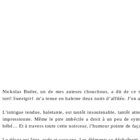
Nickolas Butler, un de mes auteurs chouchous, a dit de ce 
tort!
Sweetgirl
m’a tenue en haleine deux nuits d’affilée. J’en a
L’intrigue tendue, haletante, est tantôt insoutenable, tantôt 
impressionne. Même le pire imbécile a droit à un peu de sympa
bébé… Et à travers toute cette noirceur, l’humour pointe de fa
Le décor est âpre, rude et sauvage. Les éléments se déchaînent, 