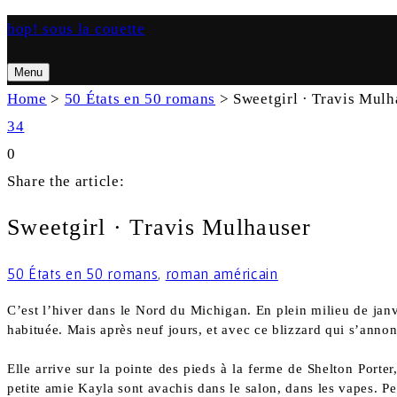
hop! sous la couette
Menu
Search
Home
>
50 États en 50 romans
>
Sweetgirl · Travis Mulh
34
0
Search
Share the article:
Sweetgirl · Travis Mulhauser
50 États en 50 romans
,
roman américain
C’est l’hiver dans le Nord du Michigan. En plein milieu de janvi
habituée. Mais après neuf jours, et avec ce blizzard qui s’annonc
Elle arrive sur la pointe des pieds à la ferme de Shelton Port
petite amie Kayla sont avachis dans le salon, dans les vapes. 