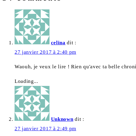
celina
dit :
27 janvier 2017 à 2:40 pm
Waouh, je veux le lire ! Rien qu'avec ta belle chroni
Loading...
Unknown
dit :
27 janvier 2017 à 2:49 pm