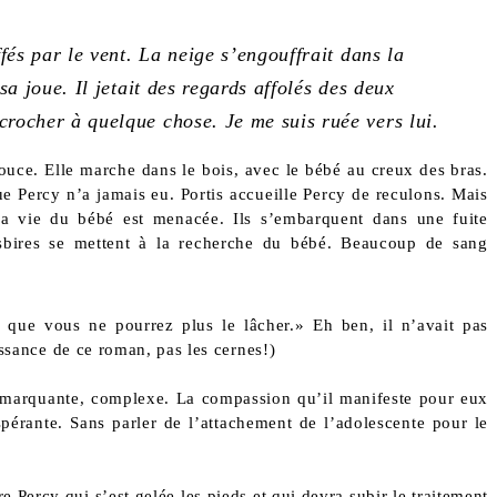
ffés par le vent. La neige s’engouffrait dans la
sa joue. Il jetait des regards affolés des deux
crocher à quelque chose. Je me suis ruée vers lui.
ouce. Elle marche dans le bois, avec le bébé au creux des bras.
ue Percy n’a jamais eu. Portis accueille Percy de reculons. Mais
 la vie du bébé est menacée. Ils s’embarquent dans une fuite
s sbires se mettent à la recherche du bébé. Beaucoup de sang
e que vous ne pourrez plus le lâcher.» Eh ben, il n’avait pas
issance de ce roman, pas les cernes!)
ges marquante, complexe. La compassion qu’il manifeste pour eux
pérante. Sans parler de l’attachement de l’adolescente pour le
 Percy qui s’est gelée les pieds et qui devra subir le traitement